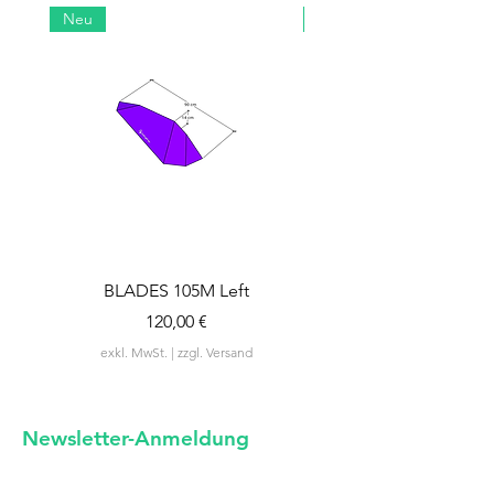
Neu
Neu
BLADES 105M Left
BLADES 105M Rig
Preis
120,00 €
exkl. MwSt.
|
zzgl. Versand
Newsletter-Anm
eldung
unregelmäßige Neuigkeiten von uns