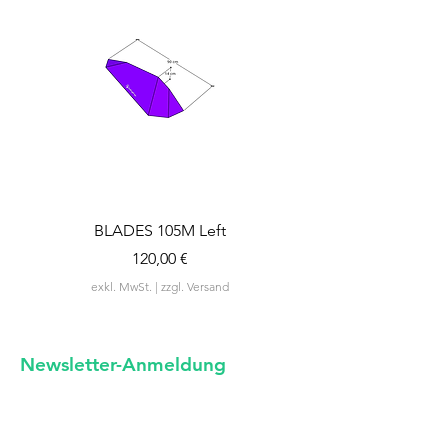
BLADES 105M Left
BLADES 105M Rig
Preis
120,00 €
exkl. MwSt.
|
zzgl. Versand
Newsletter-Anm
eldung
unregelmäßige Neuigkeiten von uns
-
si
cherlich kein Spam