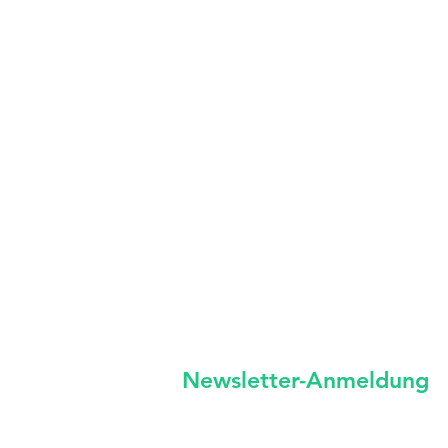
Newsletter-Anm
eldung
unregelmäßige Neuigkeiten von 