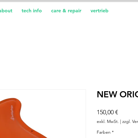
about
tech info
care & repair
vertrieb
NEW ORI
Preis
150,00 €
exkl. MwSt.
|
zzgl. Ve
Farben
*