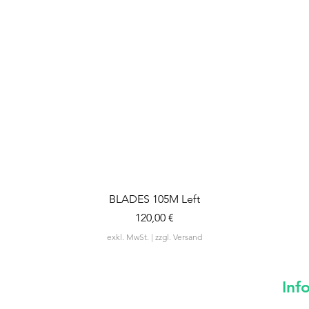
Schnellansicht
BLADES 105M Left
Preis
120,00 €
exkl. MwSt.
|
zzgl. Versand
Inf