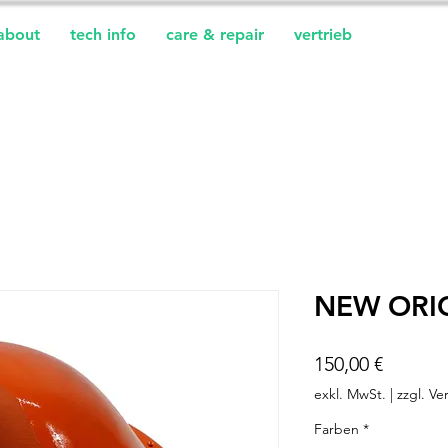
about
tech info
care & repair
vertrieb
NEW ORI
Preis
150,00 €
exkl. MwSt.
|
zzgl. Ve
Farben
*