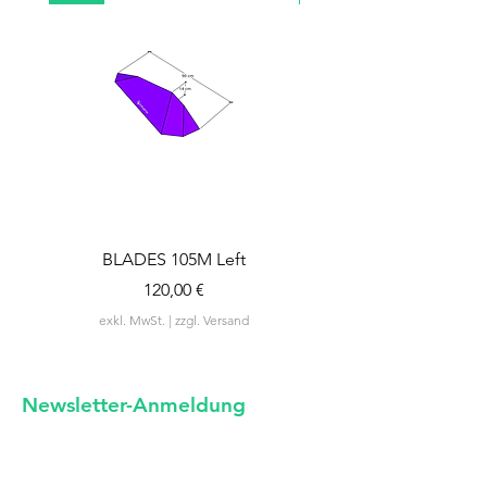
BLADES 105M Left
BLADES 105M Rig
Preis
120,00 €
exkl. MwSt.
|
zzgl. Versand
Newsletter-Anm
eldung
unregelmäßige Neuigkeiten von uns
-
si
cherlich kein Spam