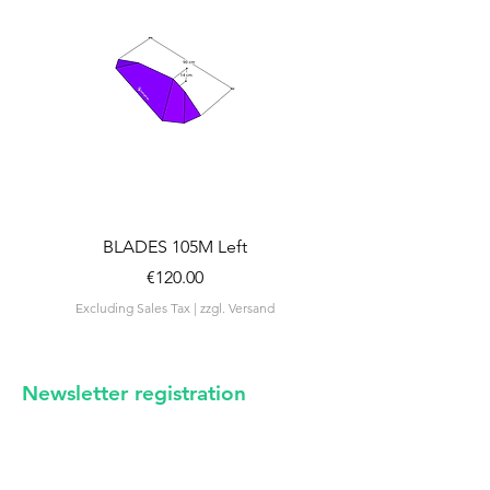
BLADES 105M Left
BLADES 105M Rig
Price
€120.00
Excluding Sales Tax
|
zzgl. Versand
Excluding Sales Tax
Newsletter registration
irregular news from us -
certainly no spam
E-mail address